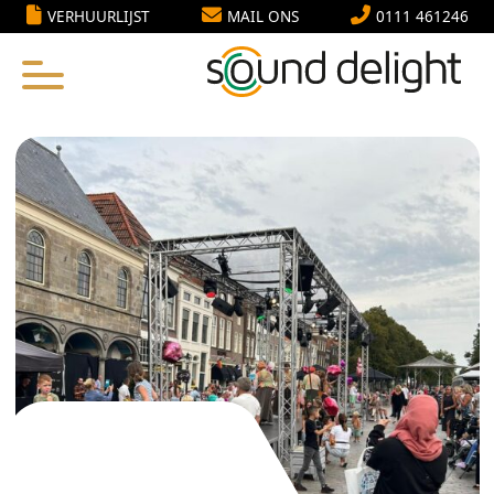
VERHUURLIJST
MAIL ONS
0111 461246